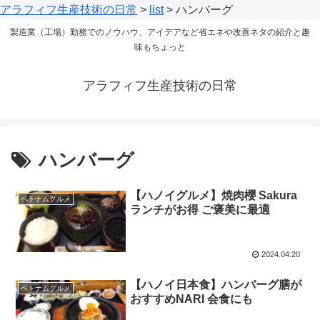
アラフィフ生産技術の日常
>
list
>
ハンバーグ
製造業（工場）勤務でのノウハウ、アイデアなど省エネや改善ネタの紹介と趣
味もちょっと
アラフィフ生産技術の日常
ハンバーグ
【ハノイグルメ】焼肉櫻 Sakura
ベトナムグルメ
ランチがお得 ご褒美に最適
2024.04.20
【ハノイ日本食】ハンバーグ膳が
ベトナムグルメ
おすすめNARI 会食にも