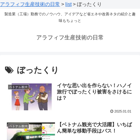
アラフィフ生産技術の日常
>
list
>
ぼったくり
製造業（工場）勤務でのノウハウ、アイデアなど省エネや改善ネタの紹介と趣
味もちょっと
アラフィフ生産技術の日常
ぼったくり
イヤな思い出を作らない！ハノイ
ベトナム観光
旅行でぼったくり被害をさけるに
は？
2025.01.01
【ベトナム観光で大活躍】いちば
ベトナム観光
ん簡単な移動手段はバス！