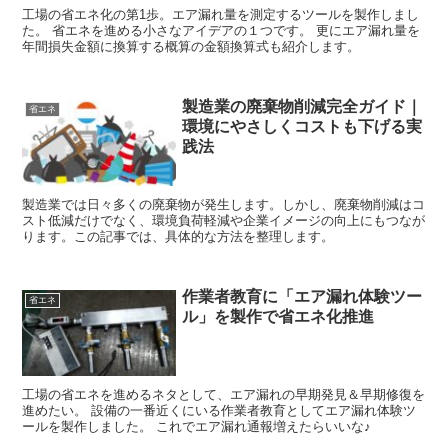
工場の省エネ化の第1歩。エア漏れ量を測定するツールを製作しまし
た。 省エネを進める小さなアイデアの１つです。 更にエア漏れ量を
年間損失金額に換算する概算の金額換算式も紹介します。
製造業の廃棄物削減完全ガイド｜
省エネ
環境にやさしくコストも下げる実
践法
製造業では日々多くの廃棄物が発生します。しかし、廃棄物削減はコ
スト低減だけでなく、環境負荷軽減や企業イメージの向上にもつなが
ります。この記事では、具体的な方法を整理します。
作業者教育に「エア漏れ体験ツー
省エネ
ル」を製作で省エネ化推進
工場の省エネを進めるネタとして、エア漏れの早期発見＆早期修復を
進めたい。 設備の一番近くにいる作業者教育としてエア漏れ体験ツ
ールを製作しました。 これでエア漏れ通報増えたらいいな♪