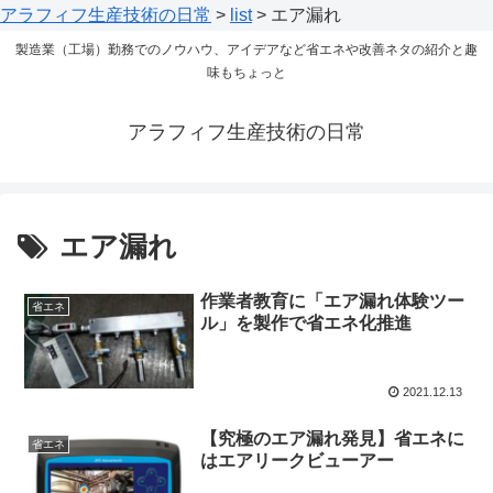
アラフィフ生産技術の日常
>
list
>
エア漏れ
製造業（工場）勤務でのノウハウ、アイデアなど省エネや改善ネタの紹介と趣
味もちょっと
アラフィフ生産技術の日常
エア漏れ
作業者教育に「エア漏れ体験ツー
省エネ
ル」を製作で省エネ化推進
2021.12.13
【究極のエア漏れ発見】省エネに
省エネ
はエアリークビューアー