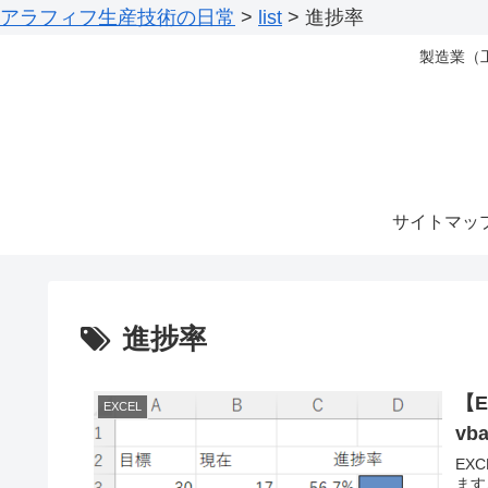
アラフィフ生産技術の日常
>
list
>
進捗率
製造業（
サイトマッ
進捗率
【
EXCEL
v
EX
ます