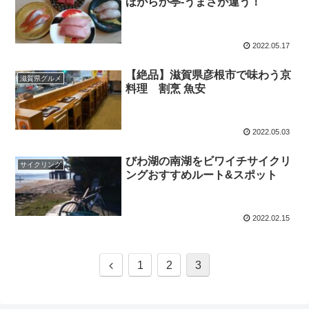
ほがらか亭-うまさが違う！
2022.05.17
【絶品】滋賀県彦根市で味わう京
滋賀県グルメ
料理 割烹 魚安
2022.05.03
びわ湖の南湖をビワイチサイクリ
サイクリング
ングおすすめルート&スポット
2022.02.15
1
2
3