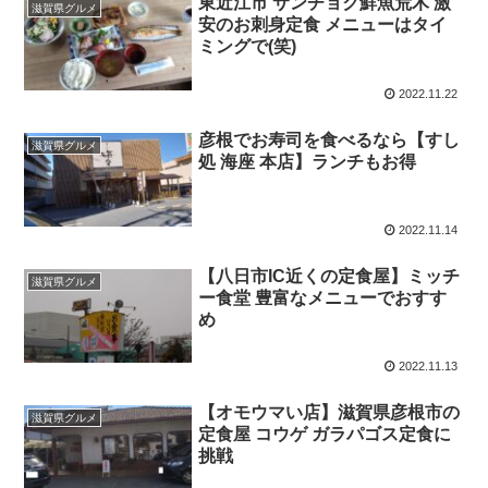
東近江市 サンチョク鮮魚荒木 激
滋賀県グルメ
安のお刺身定食 メニューはタイ
ミングで(笑)
2022.11.22
彦根でお寿司を食べるなら【すし
滋賀県グルメ
処 海座 本店】ランチもお得
2022.11.14
【八日市IC近くの定食屋】ミッチ
滋賀県グルメ
ー食堂 豊富なメニューでおすす
め
2022.11.13
【オモウマい店】滋賀県彦根市の
滋賀県グルメ
定食屋 コウゲ ガラパゴス定食に
挑戦