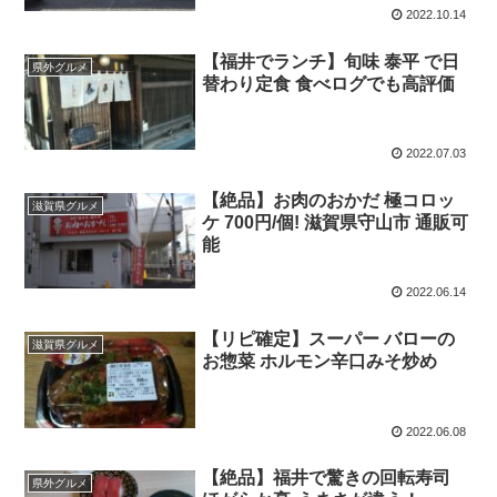
2022.10.14
【福井でランチ】旬味 泰平 で日
県外グルメ
替わり定食 食べログでも高評価
2022.07.03
【絶品】お肉のおかだ 極コロッ
滋賀県グルメ
ケ 700円/個! 滋賀県守山市 通販可
能
2022.06.14
【リピ確定】スーパー バローの
滋賀県グルメ
お惣菜 ホルモン辛口みそ炒め
2022.06.08
【絶品】福井で驚きの回転寿司
県外グルメ