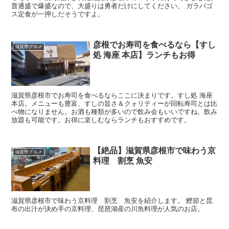
普通盛で爆盛なので、大盛りは勇者だけにしてください。 ガラパゴ
ス定食が一押しだそうですよ。
彦根でお寿司を食べるなら【すし
滋賀県グルメ
処 海座 本店】ランチもお得
滋賀県彦根市でお寿司を食べるならここに決まりです。すし処 海座
本店。メニューも豊富、すしの旨さ＆クォリティーが回転寿司とは比
べ物になりません。お酒も種類が多いので飲み会もいいですね。飲み
放題も可能です。お得に楽しむならランチもおすすめです。
【絶品】滋賀県彦根市で味わう京
滋賀県グルメ
料理 割烹 魚安
滋賀県彦根市で味わう京料理 割烹 魚安を紹介します。 鰹節と昆
布の出汁が決め手の京料理、琵琶湖産の川魚料理が人気のお店。