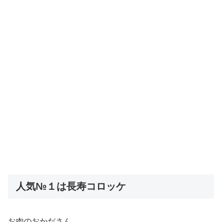
人気№１は長寿コロッケ
お肉のおかださん。