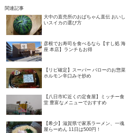
関連記事
大中の直売所のおばちゃん直伝 おいし
いスイカの選び方
彦根でお寿司を食べるなら【すし処 海
座 本店】ランチもお得
【リピ確定】スーパー バローのお惣菜
ホルモン辛口みそ炒め
【八日市IC近くの定食屋】ミッチー食
堂 豊富なメニューでおすすめ
【希少】滋賀県で家系ラーメン、一魂
屋らーめん 11日は500円！