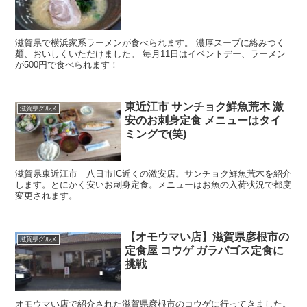
滋賀県で横浜家系ラーメンが食べられます。 濃厚スープに絡みつく
麺、おいしくいただけました。 毎月11日はイベントデー、ラーメン
が500円で食べられます！
東近江市 サンチョク鮮魚荒木 激
滋賀県グルメ
安のお刺身定食 メニューはタイ
ミングで(笑)
滋賀県東近江市 八日市IC近くの激安店。サンチョク鮮魚荒木を紹介
します。とにかく安いお刺身定食。メニューはお魚の入荷状況で都度
変更されます。
【オモウマい店】滋賀県彦根市の
滋賀県グルメ
定食屋 コウゲ ガラパゴス定食に
挑戦
オモウマい店で紹介された滋賀県彦根市のコウゲに行ってきました。