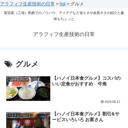
アラフィフ生産技術の日常
>
list
>
グルメ
製造業（工場）勤務でのノウハウ、アイデアなど省エネや改善ネタの紹介と趣
味もちょっと
アラフィフ生産技術の日常
グルメ
【ハノイ日本食グルメ】コスパの
ベトナムグルメ
いい定食がおすすめ 牛角
2024.05.12
【ハノイ日本食グルメ】割引&サ
ベトナムグルメ
ービスいろいろ お富さん