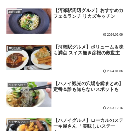
【河瀬駅周辺グルメ】おすすめカ
JR河瀬駅
フェ＆ランチ リカズキッチン
2024.02.09
【河瀬駅グルメ】ボリューム＆味
JR河瀬駅
も満点 スイス無き彦根の救世主
2024.01.06
【ハノイ観光の穴場を総まとめ】
ベトナム観光
定番＆誰も知らないスポットも
2023.12.16
【ハノイグルメ】ローカルのステ
ベトナムグルメ
ーキ屋さん 「美味しいステー