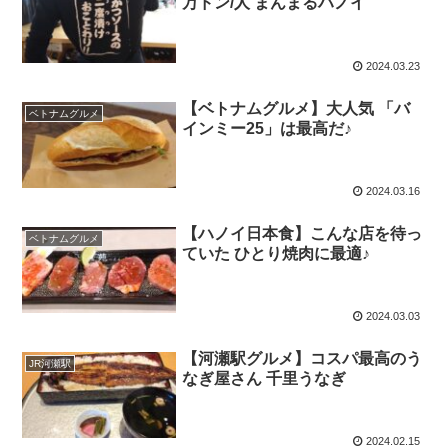
万ドン/人 まんまるハノイ
2024.03.23
【ベトナムグルメ】大人気 「バ
ベトナムグルメ
インミー25」は最高だ♪
2024.03.16
【ハノイ日本食】こんな店を待っ
ベトナムグルメ
ていた ひとり焼肉に最適♪
2024.03.03
【河瀬駅グルメ】コスパ最高のう
JR河瀬駅
なぎ屋さん 千里うなぎ
2024.02.15