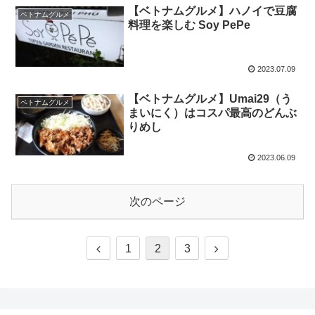
【ベトナムグルメ】ハノイで豆腐
ベトナムグルメ
料理を楽しむ Soy PePe
2023.07.09
【ベトナムグルメ】Umai29（う
ベトナムグルメ
まいにく）はコスパ最高のどんぶ
りめし
2023.06.09
次のページ
1
2
3