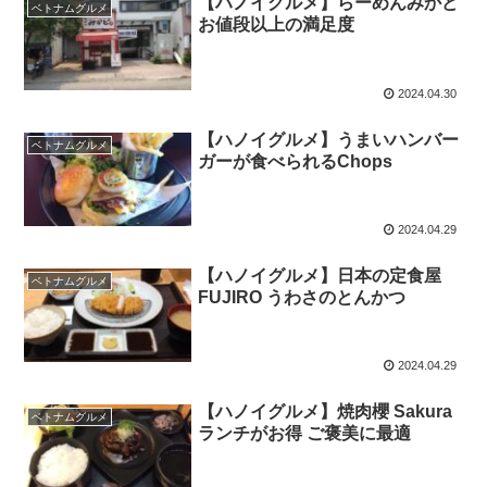
【ハノイグルメ】らーめんみかど
ベトナムグルメ
お値段以上の満足度
2024.04.30
【ハノイグルメ】うまいハンバー
ベトナムグルメ
ガーが食べられるChops
2024.04.29
【ハノイグルメ】日本の定食屋
ベトナムグルメ
FUJIRO うわさのとんかつ
2024.04.29
【ハノイグルメ】焼肉櫻 Sakura
ベトナムグルメ
ランチがお得 ご褒美に最適