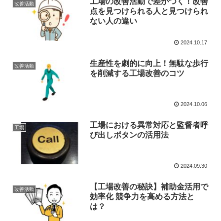
工場の改善活動で差がつく！改善
改善活動
点を見つけられる人と見つけられ
ない人の違い
2024.10.17
生産性を劇的に向上！無駄な歩行
改善活動
を削減する工場改善のコツ
2024.10.06
工場における異常対応と監督者呼
工場
び出しボタンの活用法
2024.09.30
【工場改善の秘訣】補助金活用で
改善活動
効率化 競争力を高める方法と
は？