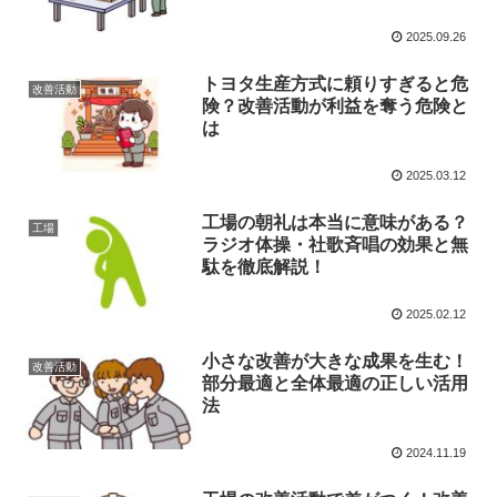
2025.09.26
トヨタ生産方式に頼りすぎると危
改善活動
険？改善活動が利益を奪う危険と
は
2025.03.12
工場の朝礼は本当に意味がある？
工場
ラジオ体操・社歌斉唱の効果と無
駄を徹底解説！
2025.02.12
小さな改善が大きな成果を生む！
改善活動
部分最適と全体最適の正しい活用
法
2024.11.19