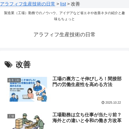
アラフィフ生産技術の日常
>
list
>
改善
製造業（工場）勤務でのノウハウ、アイデアなど省エネや改善ネタの紹介と趣
味もちょっと
アラフィフ生産技術の日常
改善
工場の裏方こそ伸びしろ！間接部
改善活動
門の労働生産性を高める方法
2025.10.22
工場勤務は立ち仕事が当たり前？
工場
海外との違いと令和の働き方改革