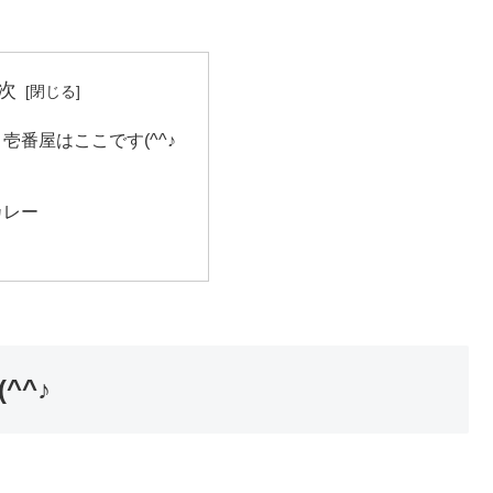
次
壱番屋はここです(^^♪
カレー
^^♪