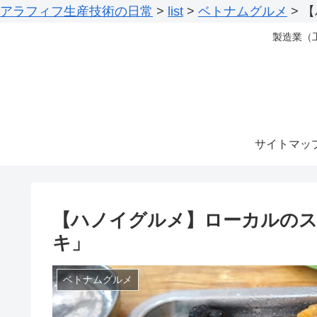
アラフィフ生産技術の日常
>
list
>
ベトナムグルメ
>
【
製造業（
サイトマッ
【ハノイグルメ】ローカルのス
キ」
ベトナムグルメ