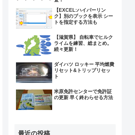
【EXCEL:ハイパーリン
ク】別のブックを表示 シー
トを指定する方法も
【滋賀県】 自転車でヒルク
ライムを練習、総まとめ。
続々更新！
ダイハツ ロッキー 平均燃費
リセット&トリップリセッ
ト
米原免許センターで免許証
の更新 早く終わらせる方法
最近の投稿