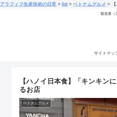
アラフィフ生産技術の日常
>
list
>
ベトナムグルメ
>
【
製造業（
サイトマッ
【ハノイ日本食】「キンキンに
るお店
ベトナムグルメ