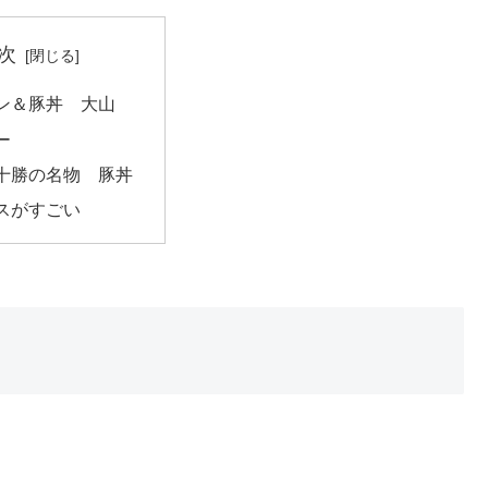
次
ン＆豚丼 大山
ー
十勝の名物 豚丼
スがすごい