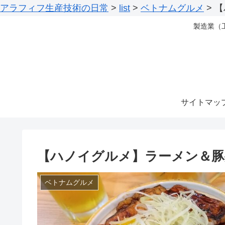
アラフィフ生産技術の日常
>
list
>
ベトナムグルメ
>
【
製造業（
サイトマッ
【ハノイグルメ】ラーメン＆豚
ベトナムグルメ