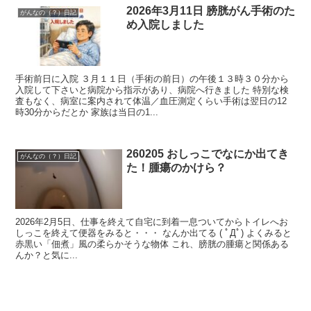
2026年3月11日 膀胱がん手術のた
がんなの（？）日記
め入院しました
手術前日に入院 ３月１１日（手術の前日）の午後１３時３０分から
入院して下さいと病院から指示があり、病院へ行きました 特別な検
査もなく、病室に案内されて体温／血圧測定くらい手術は翌日の12
時30分からだとか 家族は当日の1...
260205 おしっこでなにか出てき
がんなの（？）日記
た！腫瘍のかけら？
2026年2月5日、仕事を終えて自宅に到着一息ついてからトイレへお
しっこを終えて便器をみると・・・ なんか出てる ( ﾟДﾟ) よくみると
赤黒い「佃煮」風の柔らかそうな物体 これ、膀胱の腫瘍と関係ある
んか？と気に...