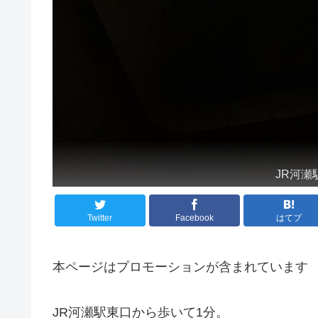
JR河瀬
Twitter
Facebook
はてブ
本ページはプロモーションが含まれています
JR河瀬駅東口から歩いて1分。