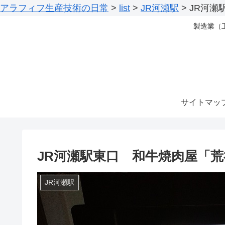
アラフィフ生産技術の日常
>
list
>
JR河瀬駅
>
JR河瀬
製造業（
サイトマッ
JR河瀬駅東口 和牛焼肉屋「
JR河瀬駅