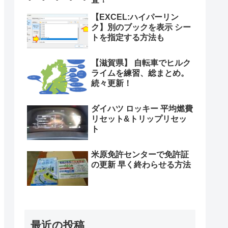
【EXCEL:ハイパーリン
ク】別のブックを表示 シー
トを指定する方法も
【滋賀県】 自転車でヒルク
ライムを練習、総まとめ。
続々更新！
ダイハツ ロッキー 平均燃費
リセット&トリップリセッ
ト
米原免許センターで免許証
の更新 早く終わらせる方法
最近の投稿