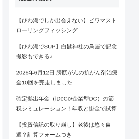
【びわ湖でしか出会えない】ビワマスト
ローリングフィッシング
【びわ湖でSUP】白髭神社の鳥居で記念
撮影もできる♪
2026年6月12日 膀胱がんの抗がん剤治療
全10回を完走しました
確定拠出年金（iDeCo/企業型DC）の節
税シミュレーション！年収と掛金で試算
【投資信託の取り崩し】老後は悠々自
適？計算フォームつき