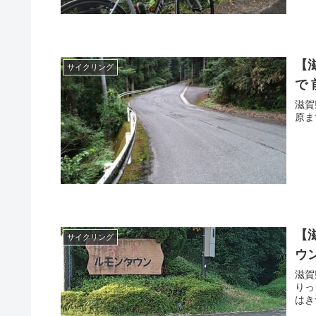
【
サイクリング
で
滋賀
原ま
【
サイクリング
ウ
滋賀
りっ
はき