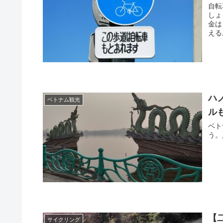
自転
しょ
金は
える
ハ
ベトナム観光
ル
ベト
う。
【
サイクリング