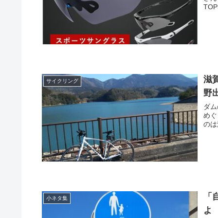
TO
滋
サイクリング
野
ダム
めぐ
のは
「
小ネタ集
よ