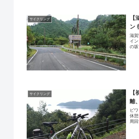
【
サイクリング
ン 
滋賀
イン
の坂
【
サイクリング
離
ビワ
休憩
周回