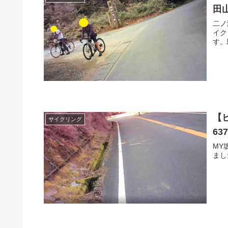
田
二ノ
イク
す。
【
サイクリング
63
MY
まし