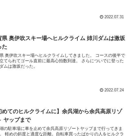
2022.07.31
賀県 奥伊吹スキー場へヒルクライム 姉川ダムは激坂
った
県 奥伊吹スキー場へヒルクライムしてきました。 コースの後半で
立てられてゴール直前に最高心拍数到達。 さらについでに登った
ダムは激坂だった。
2022.07.24
初めてのヒルクライムに】余呉湖から余呉高原リゾ
ト ヤップまで
湖の駐車場に車を止めて余呉高原リゾートヤップまで行ってきま
。 軽めの斜度と適度な距離。自転車買ったばかりの人をヒルクラ