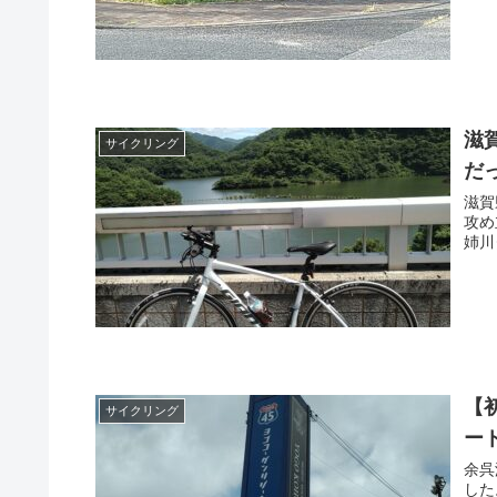
滋
サイクリング
だ
滋賀
攻め
姉川
【
サイクリング
ー
余呉
した