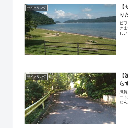
【
サイクリング
り
ビワ
きま
しい
【
サイクリング
ら
滋賀
ート
せん