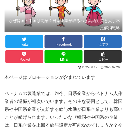
なぜ韓国・中国は高給？日系企業が取るべき高給対策と人手不
足解消戦略
Twitter
Facebook
はてブ
Pocket
LINE
コピー
2025.06.17
2025.02.26
本ページはプロモーションが含まれています
ベトナムの製造業では、昨今、日系企業からベトナム人作
業者の退職が相次いでいます。その主な要因として、韓国
系や中国系企業が支給する給与水準が日系企業よりも高い
ことが挙げられます。いったいなぜ韓国や中国系の企業
は、日系企業を上回る給与設定が可能なのでしょうか？今