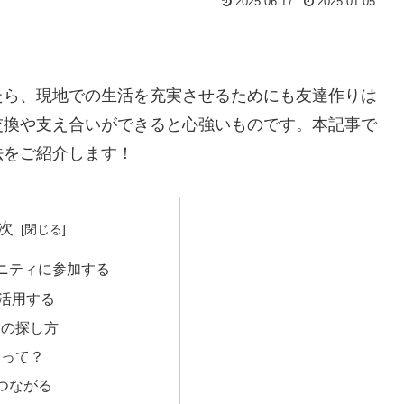
2025.06.17
2025.01.05
たら、現地での生活を充実させるためにも友達作りは
交換や支え合いができると心強いものです。本記事で
法をご紹介します！
次
ニティに参加する
活用する
会の探し方
会って？
つながる