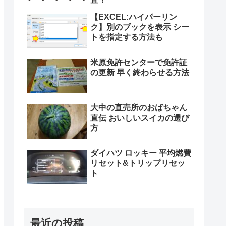
【EXCEL:ハイパーリン
ク】別のブックを表示 シー
トを指定する方法も
米原免許センターで免許証
の更新 早く終わらせる方法
大中の直売所のおばちゃん
直伝 おいしいスイカの選び
方
ダイハツ ロッキー 平均燃費
リセット&トリップリセッ
ト
最近の投稿