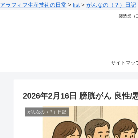
アラフィフ生産技術の日常
>
list
>
がんなの（？）日記
製造業（
サイトマッ
2026年2月16日 膀胱がん 良
がんなの（？）日記