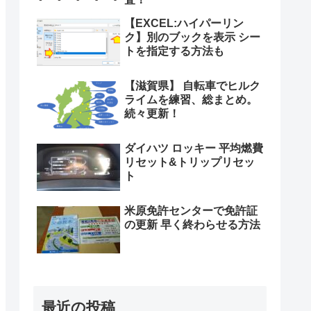
【EXCEL:ハイパーリン
ク】別のブックを表示 シー
トを指定する方法も
【滋賀県】 自転車でヒルク
ライムを練習、総まとめ。
続々更新！
ダイハツ ロッキー 平均燃費
リセット&トリップリセッ
ト
米原免許センターで免許証
の更新 早く終わらせる方法
最近の投稿