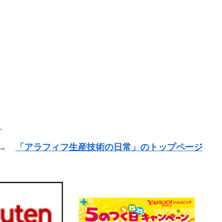
す
 →
「アラフィフ生産技術の日常」のトップページ