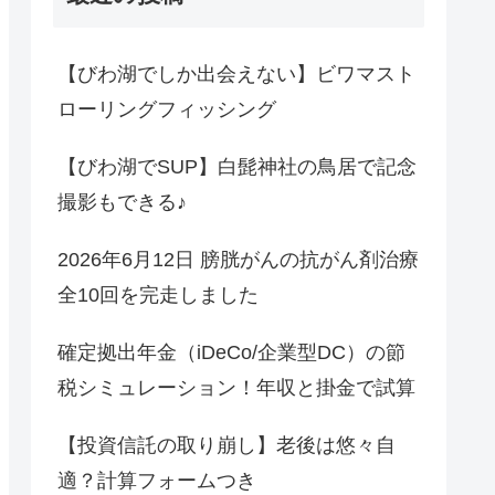
【びわ湖でしか出会えない】ビワマスト
ローリングフィッシング
【びわ湖でSUP】白髭神社の鳥居で記念
撮影もできる♪
2026年6月12日 膀胱がんの抗がん剤治療
全10回を完走しました
確定拠出年金（iDeCo/企業型DC）の節
税シミュレーション！年収と掛金で試算
【投資信託の取り崩し】老後は悠々自
適？計算フォームつき