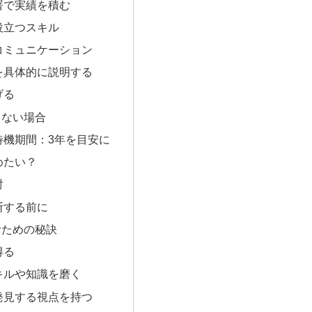
署で実績を積む
役立つスキル
コミュニケーション
を具体的に説明する
げる
しない場合
待機期間：3年を目安に
めたい？
討
断する前に
むための秘訣
得る
キルや知識を磨く
発見する視点を持つ