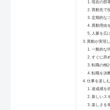
現在の部
異動先で
定期的な
異動理由
人脈を広
異動が実現
一般的な
すぐに辞
転職の検
転職を決
仕事を楽し
達成感を
新しいス
楽しさを