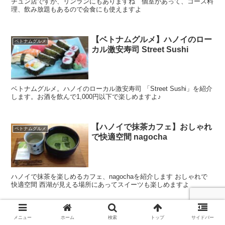
チュン店ですが、リンランにもありますね 個室があって、コース料
理、飲み放題もあるので会食にも使えますよ
【ベトナムグルメ】ハノイのロー
ベトナムグルメ
カル激安寿司 Street Sushi
ベトナムグルメ。ハノイのローカル激安寿司 「Street Sushi」を紹介
します。お酒を飲んで1,000円以下で楽しめますよ♪
【ハノイで抹茶カフェ】おしゃれ
ベトナムグルメ
で快適空間 nagocha
ハノイで抹茶を楽しめるカフェ、nagochaを紹介します おしゃれで
快適空間 西湖が見える場所にあってスイーツも楽しめますよ
メニュー
ホーム
検索
トップ
サイドバー