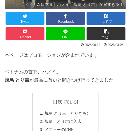
【ベトナム日本食】ハノイ「焼鳥 とり吉」が旨すぎる！
Twitter
Facebook
はてブ
Pocket
LINE
コピー
2025.06.14
2023.03.05
本ページはプロモーションが含まれています
ベトナムの首都、ハノイ。
焼鳥 とり吉
が最高に旨いと聞きつけ行ってきました。
目次
焼鳥 とり吉（とりきち）
焼鳥 とり吉に入店
メニューの紹介