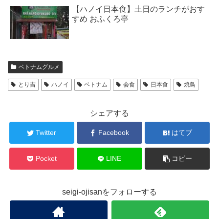
【ハノイ日本食】土日のランチがおす
すめ おふくろ亭
ベトナムグルメ
とり吉
ハノイ
ベトナム
会食
日本食
焼鳥
シェアする
Twitter
Facebook
はてブ
Pocket
LINE
コピー
seigi-ojisanをフォローする